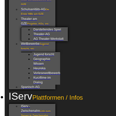
neue Schulbibliothek des
GZE
Schulsanitäts-AG
Die
Erste Hilfe am GZE
Theater am
GZE
Projekte, AGs, etc.
Darstellendes Spiel
Theater-AG
AG Theater-Werkstatt
Wettbewerbe
Jugend
forscht, etc.
Jugend forscht
Geographie
Wissen
Heureka
Vorlesewettbewerb
Kurzfilme im
Dialog
Spanisch-AG
IServ
Plattformen / Infos
IServ -
Zwischenahn
Link zum
Server in Zwischenahn