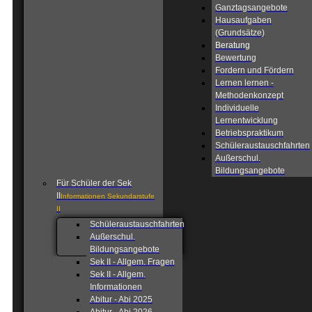
Ganztagsangebote
Hausaufgaben
(Grundsätze)
Beratung
Bewertung
Fordern und Fördern
Lernen lernen -
Methodenkonzept
Individuelle
Lernentwicklung
Betriebspraktikum
Schüleraustauschfahrten
Außerschul.
Bildungsangebote
Für Schüler der Sek
II
Informationen Sekundarstufe
II
Schüleraustauschfahrten
Außerschul.
Bildungsangebote
Sek II - Allgem. Fragen
Sek II - Allgem.
Informationen
Abitur - Abi 2025