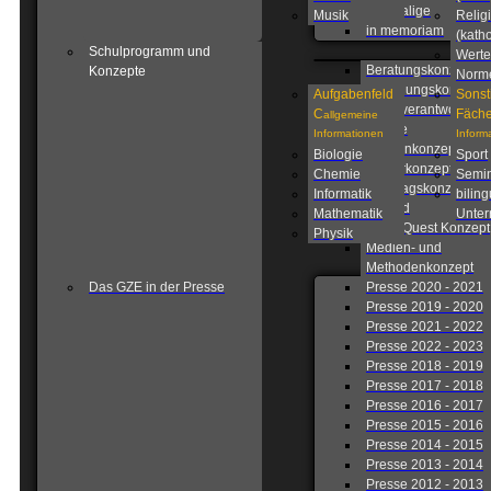
Ehemalige
Musik
Relig
in memoriam
(katho
Schulprogramm und
Werte
Beratungskonzept
Konzepte
Norm
Betreuungskonzept
Aufgabenfeld
Sonst
Eigenverantwortlich
C
Fäche
allgemeine
Schule
Informationen
Inform
Fahrtenkonzept
Biologie
Sport
Förderkonzept
Chemie
Semin
Ganztagskonzept
Informatik
biling
Leitbild
Mathematik
Unterr
Lions Quest Konzept
Physik
Medien- und
Methodenkonzept
Das GZE in der Presse
Presse 2020 - 2021
Presse 2019 - 2020
Presse 2021 - 2022
Presse 2022 - 2023
Presse 2018 - 2019
Presse 2017 - 2018
Presse 2016 - 2017
Presse 2015 - 2016
Presse 2014 - 2015
Presse 2013 - 2014
Presse 2012 - 2013