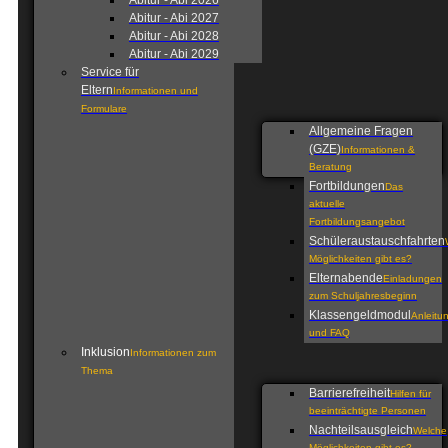
Abitur - Abi 2026
Abitur - Abi 2027
Abitur - Abi 2028
Abitur - Abi 2029
Service für
Eltern
Informationen und
Formulare
Allgemeine Fragen
(GZE)
Informationen &
Beratung
Fortbildungen
Das
aktuelle
Fortbildungsangebot
Schüleraustauschfahrten
Möglichkeiten gibt es?
Elternabende
Einladungen
zum Schuljahresbeginn
Klassengeldmodul
Anleitu
und FAQ
Inklusion
Informationen zum
Thema
Barrierefreiheit
Hilfen für
beeinträchtigte Personen
Nachteilsausgleich
Welche