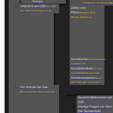
Europa
Problemen mit Neuen Me
UNESCO am GZE
Das GZE
Zeiten und
als UNESCO-Projektschule
Pläne
Stunden, Bus,
Mensa, Bibliothek
Schulbücher
Lehrmittellisten,
Ausleihe, etc.
Schulbibliothek
Die neue
Schulbibliothek des GZE
Schülerausweise
Wann?
Wie? Wie gibt es Ersatz?
Für Schüler der Sek
I
Informationen Sekundarstufe I
Herzlich Willkommen am
GZE
Häufige Fragen zur Sek I
Die Stundentafel