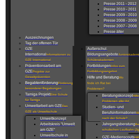
Presse 2011 - 2012
Presse 2010 - 2011
Presse 2009 - 2010
Presse 2008 - 2009
Presse 2007 - 2008
Presse älter
Auszeichnungen
Tag der offenen Tür
GZE
Außerschul.
International
Bildungsangebote
Informationen zu
Juniorakademi
GZE International
Schülerakademien
Präventionsarbeit am
Fortbildungen
Infos zum
GZE
Fortbildungsangebot
Projekte zur
Gewaltprävention
Hilfe und Beratung
Wo
Begabtenförderung
Förderung
finde ich Rat bei
besonderer Begabungen
Problemen?
Tamiga Projekt
Eine Schule
Beratungskonzept
Hilf
für Tamiga
Problemen aller Art
Umweltarbeit am GZE
Das
Studien- und
GZE als Umweltschule
Berufsinformationen
W
Umweltkonzept
nach der Schule?
Arbeitskreis "Umwelt
Jahrgangsberatung
Be
am GZE"
schulischen Laufbahn (Jg
Umweltschule in
GZE-Medienscouts
Hil