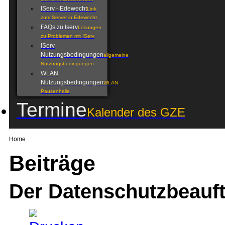
IServ - Edewecht
Link
zum Server in Edewecht
FAQs zu Iserv
Lösungen
zu Problemen mit IServ
IServ
Nutzungsbedingungen
allgemeine
Nutzungsbedingungen
WLAN
Nutzungsbedingungen
WLAN
Pausenhalle
Termine
Kalender des GZE
Home
Beiträge
Der Datenschutzbeauf