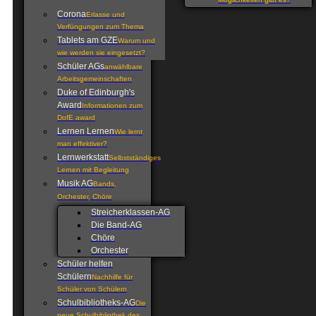
Möglichkeiten gibt es?
Corona
Erlasse und
Verfüngungen zum Thema
Tablets am GZE
Warum und
wie werden sie eingesetzt?
Schüler AGs
anwählbare
Arbeitsgemeinschaften
Duke of Edinburgh's
Award
Informationen zum
DofE award
Lernen Lernen
Wie lernt
man effektiver?
Lernwerkstatt
Selbstständiges
Lernen mit Begleitung
Musik AG
Bands,
Orchester, Chöre
Streicherklassen-AG
Die Band-AG
Chöre
Orchester
Schüler helfen
Schülern
Nachhilfe für
Schüler von Schülern
Schulbibliotheks-AG
Die