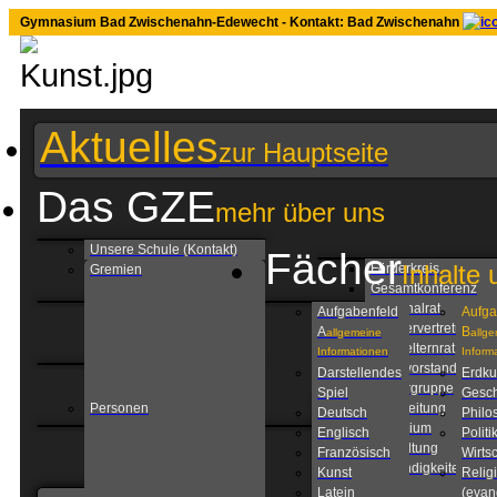
Gymnasium Bad Zwischenahn-Edewecht - Kontakt: Bad Zwischenahn
Aktuelles
zur Hauptseite
Das GZE
mehr über uns
Unsere Schule (Kontakt)
Fächer
Inhalte 
Förderkreis
Gremien
Gesamtkonferenz
Personalrat
Aufgabenfeld
Aufga
Schülervertretung
A
B
allgemeine
allg
Schulelternrat
Informationen
Inform
Schulvorstand
Darstellendes
Erdk
Steuergruppe
Spiel
Gesch
Personen
Schulleitung
Deutsch
Philo
Kollegium
Englisch
Politi
Verwaltung
Französisch
Wirtsc
Zuständigkeiten am
Kunst
Relig
GZE
Latein
(evan