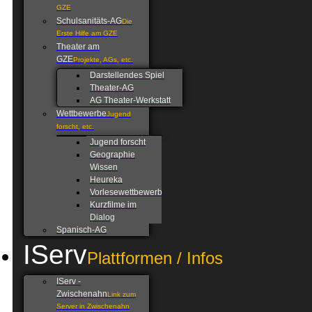
GZE
Schulsanitäts-AG
Die
Erste Hilfe am GZE
Theater am
GZE
Projekte, AGs, etc.
Darstellendes Spiel
Theater-AG
AG Theater-Werkstatt
Wettbewerbe
Jugend
forscht, etc.
Jugend forscht
Geographie
Wissen
Heureka
Vorlesewettbewerb
Kurzfilme im
Dialog
Spanisch-AG
IServ
Plattformen / Infos
IServ -
Zwischenahn
Link zum
Server in Zwischenahn