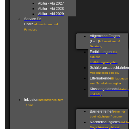
Abitur - Abi 2027
Abitur - Abi 2028
Abitur - Abi 2029
Service für
Eltern
Informationen und
Formulare
Allgemeine Fragen
(GZE)
Informationen &
Beratung
Fortbildungen
Das
aktuelle
Fortbildungsangebot
Schüleraustauschfahrten
Möglichkeiten gibt es?
Elternabende
Einladungen
zum Schuljahresbeginn
Klassengeldmodul
Anleit
und FAQ
Inklusion
Informationen zum
Thema
Barrierefreiheit
Hilfen für
beeinträchtigte Personen
Nachteilsausgleich
Welch
Möglichkeiten gibt es?