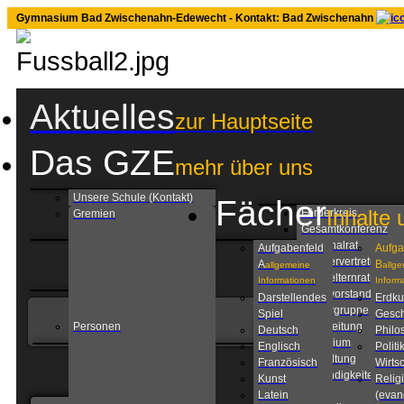
Gymnasium Bad Zwischenahn-Edewecht - Kontakt: Bad Zwischenahn
Aktuelles
zur Hauptseite
Das GZE
mehr über uns
Unsere Schule (Kontakt)
Fächer
Inhalte 
Förderkreis
Gremien
Gesamtkonferenz
Personalrat
Aufgabenfeld
Aufga
Schülervertretung
A
B
allgemeine
allg
Schulelternrat
Informationen
Inform
Schulvorstand
Darstellendes
Erdk
Steuergruppe
Spiel
Gesch
Personen
Schulleitung
Deutsch
Philo
Kollegium
Englisch
Politi
Verwaltung
Französisch
Wirtsc
Zuständigkeiten am
Kunst
Relig
GZE
Latein
(evan