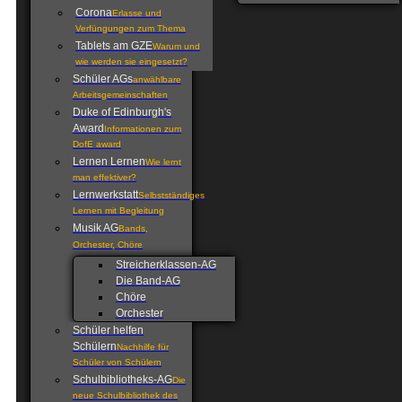
Corona
Erlasse und
Verfüngungen zum Thema
Tablets am GZE
Warum und
wie werden sie eingesetzt?
Schüler AGs
anwählbare
Arbeitsgemeinschaften
Duke of Edinburgh's
Award
Informationen zum
DofE award
Lernen Lernen
Wie lernt
man effektiver?
Lernwerkstatt
Selbstständiges
Lernen mit Begleitung
Musik AG
Bands,
Orchester, Chöre
Streicherklassen-AG
Die Band-AG
Chöre
Orchester
Schüler helfen
Schülern
Nachhilfe für
Schüler von Schülern
Schulbibliotheks-AG
Die
neue Schulbibliothek des