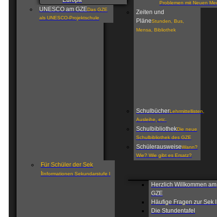
Europa
Problemen mit Neuen Me
UNESCO am GZE
Das GZE
Zeiten und
als UNESCO-Projektschule
Pläne
Stunden, Bus,
Mensa, Bibliothek
Schulbücher
Lehrmittellisten,
Ausleihe, etc.
Schulbibliothek
Die neue
Schulbibliothek des GZE
Schülerausweise
Wann?
Wie? Wie gibt es Ersatz?
Für Schüler der Sek
I
Informationen Sekundarstufe I
Herzlich Willkommen am
GZE
Häufige Fragen zur Sek I
Die Stundentafel