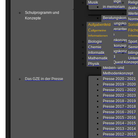
Ehemalige
Musik
Relig
in memoriam
(katho
Schulprogramm und
Werte
Beratungskonzept
Konzepte
Norm
Betreuungskonzept
Aufgabenfeld
Sonst
Eigenverantwortlich
C
Fäche
allgemeine
Schule
Informationen
Inform
Fahrtenkonzept
Biologie
Sport
Förderkonzept
Chemie
Semin
Ganztagskonzept
Informatik
biling
Leitbild
Mathematik
Unterr
Lions Quest Konzept
Physik
Medien- und
Methodenkonzept
Das GZE in der Presse
Presse 2020 - 2021
Presse 2019 - 2020
Presse 2021 - 2022
Presse 2022 - 2023
Presse 2018 - 2019
Presse 2017 - 2018
Presse 2016 - 2017
Presse 2015 - 2016
Presse 2014 - 2015
Presse 2013 - 2014
Presse 2012 - 2013