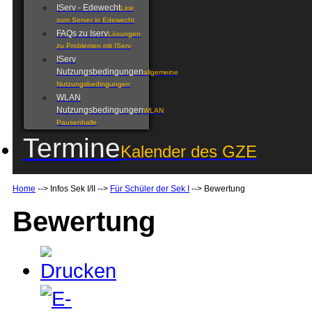
IServ - Edewecht
Link
zum Server in Edewecht
FAQs zu Iserv
Lösungen
zu Problemen mit IServ
IServ
Nutzungsbedingungen
allgemeine
Nutzungsbedingungen
WLAN
Nutzungsbedingungen
WLAN
Pausenhalle
Termine
Kalender des GZE
Home
-->
Infos Sek I/II
-->
Für Schüler der Sek I
-->
Bewertung
Bewertung