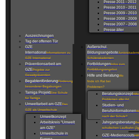
Presse 2011 - 2012
Presse 2010 - 2011
Presse 2009 - 2010
Presse 2008 - 2009
Presse 2007 - 2008
Presse älter
Auszeichnungen
Tag der offenen Tür
GZE
Außerschul.
International
Bildungsangebote
Informationen zu
Juniorakademi
GZE International
Schülerakademien
Präventionsarbeit am
Fortbildungen
Infos zum
GZE
Fortbildungsangebot
Projekte zur
Gewaltprävention
Hilfe und Beratung
Wo
Begabtenförderung
Förderung
finde ich Rat bei
besonderer Begabungen
Problemen?
Tamiga Projekt
Eine Schule
Beratungskonzept
Hilf
für Tamiga
Problemen aller Art
Umweltarbeit am GZE
Das
Studien- und
GZE als Umweltschule
Berufsinformationen
W
Umweltkonzept
nach der Schule?
Arbeitskreis "Umwelt
Jahrgangsberatung
Be
am GZE"
schulischen Laufbahn (Jg
Umweltschule in
GZE-Medienscouts
Hil