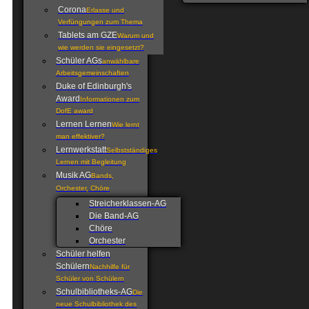
Corona
Erlasse und
Verfüngungen zum Thema
Tablets am GZE
Warum und
wie werden sie eingesetzt?
Schüler AGs
anwählbare
Arbeitsgemeinschaften
Duke of Edinburgh's
Award
Informationen zum
DofE award
Lernen Lernen
Wie lernt
man effektiver?
Lernwerkstatt
Selbstständiges
Lernen mit Begleitung
Musik AG
Bands,
Orchester, Chöre
Streicherklassen-AG
Die Band-AG
Chöre
Orchester
Schüler helfen
Schülern
Nachhilfe für
Schüler von Schülern
Schulbibliotheks-AG
Die
neue Schulbibliothek des