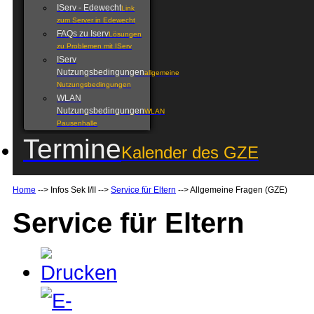
IServ - Edewecht
Link
zum Server in Edewecht
FAQs zu Iserv
Lösungen
zu Problemen mit IServ
IServ
Nutzungsbedingungen
allgemeine
Nutzungsbedingungen
WLAN
Nutzungsbedingungen
WLAN
Pausenhalle
Termine
Kalender des GZE
Home
-->
Infos Sek I/II
-->
Service für Eltern
-->
Allgemeine Fragen (GZE)
Service für Eltern