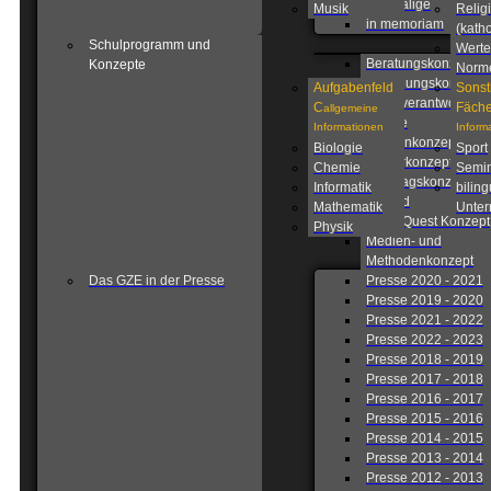
Ehemalige
Musik
Relig
in memoriam
(katho
Schulprogramm und
Werte
Beratungskonzept
Konzepte
Norm
Betreuungskonzept
Aufgabenfeld
Sonst
Eigenverantwortlich
C
Fäche
allgemeine
Schule
Informationen
Inform
Fahrtenkonzept
Biologie
Sport
Förderkonzept
Chemie
Semin
Ganztagskonzept
Informatik
biling
Leitbild
Mathematik
Unterr
Lions Quest Konzept
Physik
Medien- und
Methodenkonzept
Das GZE in der Presse
Presse 2020 - 2021
Presse 2019 - 2020
Presse 2021 - 2022
Presse 2022 - 2023
Presse 2018 - 2019
Presse 2017 - 2018
Presse 2016 - 2017
Presse 2015 - 2016
Presse 2014 - 2015
Presse 2013 - 2014
Presse 2012 - 2013