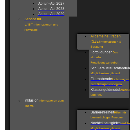
Abitur - Abi 2027
Abitur - Abi 2028
Abitur - Abi 2029
Service für
Eltern
Informationen und
Formulare
Allgemeine Fragen
(GZE)
Informationen &
Beratung
Fortbildungen
Das
aktuelle
Fortbildungsangebot
Schüleraustauschfahrten
Möglichkeiten gibt es?
Elternabende
Einladungen
zum Schuljahresbeginn
Klassengeldmodul
Anleit
und FAQ
Inklusion
Informationen zum
Thema
Barrierefreiheit
Hilfen für
beeinträchtigte Personen
Nachteilsausgleich
Welch
Möglichkeiten gibt es?