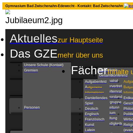
Gymnasium Bad Zwischenahn-Edewecht - Kontakt: Bad Zwischenahn
Aktuelles
zur Hauptseite
Das GZE
mehr über uns
Unsere Schule (Kontakt)
Fächer
Inhalte 
Förderkreis
Gremien
Gesamtkonferenz
Personalrat
Aufgabenfeld
Aufga
Schülervertretung
A
B
allgemeine
allg
Schulelternrat
Informationen
Inform
Schulvorstand
Darstellendes
Erdk
Steuergruppe
Spiel
Gesch
Personen
Schulleitung
Deutsch
Philo
Kollegium
Englisch
Politi
Verwaltung
Französisch
Wirtsc
Zuständigkeiten am
Kunst
Relig
GZE
Latein
(evan