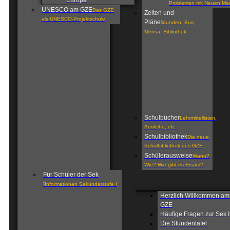
Europa
Problemen mit Neuen Me
UNESCO am GZE
Das GZE
Zeiten und
als UNESCO-Projektschule
Pläne
Stunden, Bus,
Mensa, Bibliothek
Schulbücher
Lehrmittellisten,
Ausleihe, etc.
Schulbibliothek
Die neue
Schulbibliothek des GZE
Schülerausweise
Wann?
Wie? Wie gibt es Ersatz?
Für Schüler der Sek
I
Informationen Sekundarstufe I
Herzlich Willkommen am
GZE
Häufige Fragen zur Sek I
Die Stundentafel