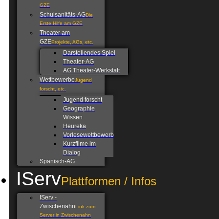
GZE
Schulsanitäts-AG
Die
Erste Hilfe am GZE
Theater am
GZE
Projekte, AGs, etc.
Darstellendes Spiel
Theater-AG
AG Theater-Werkstatt
Wettbewerbe
Jugend
forscht, etc.
Jugend forscht
Geographie
Wissen
Heureka
Vorlesewettbewerb
Kurzfilme im
Dialog
Spanisch-AG
IServ
Plattformen / Infos
IServ -
Zwischenahn
Link zum
Server in Zwischenahn