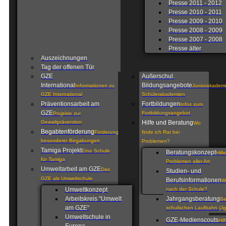
Presse 2011 - 2012
Presse 2010 - 2011
Presse 2009 - 2010
Presse 2008 - 2009
Presse 2007 - 2008
Presse älter
Auszeichnungen
Tag der offenen Tür
GZE
Außerschul.
International
Bildungsangebote
Informationen zu
Juniorakademi
GZE International
Schülerakademien
Präventionsarbeit am
Fortbildungen
Infos zum
GZE
Fortbildungsangebot
Projekte zur
Gewaltprävention
Hilfe und Beratung
Wo
Begabtenförderung
Förderung
finde ich Rat bei
besonderer Begabungen
Problemen?
Tamiga Projekt
Eine Schule
Beratungskonzept
Hilf
für Tamiga
Problemen aller Art
Umweltarbeit am GZE
Das
Studien- und
GZE als Umweltschule
Berufsinformationen
W
Umweltkonzept
nach der Schule?
Arbeitskreis "Umwelt
Jahrgangsberatung
Be
am GZE"
schulischen Laufbahn (Jg
Umweltschule in
GZE-Medienscouts
Hil