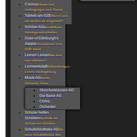
Corona
Erlasse und
Verfüngungen zum Thema
Tablets am GZE
Warum und
wie werden sie eingesetzt?
Schüler AGs
anwählbare
Arbeitsgemeinschaften
Duke of Edinburgh's
Award
Informationen zum
DofE award
Lernen Lernen
Wie lernt
man effektiver?
Lernwerkstatt
Selbstständiges
Lernen mit Begleitung
Musik AG
Bands,
Orchester, Chöre
Streicherklassen-AG
Die Band-AG
Chöre
Orchester
Schüler helfen
Schülern
Nachhilfe für
Schüler von Schülern
Schulbibliotheks-AG
Die
neue Schulbibliothek des