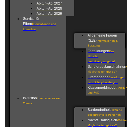
Abitur - Abi 2027
Abitur - Abi 2028
Abitur - Abi 2029
Service für
Eltern
Informationen und
Formulare
Allgemeine Fragen
(GZE)
Informationen &
Beratung
Fortbildungen
Das
aktuelle
Fortbildungsangebot
Schüleraustauschfahrten
Möglichkeiten gibt es?
Elternabende
Einladungen
zum Schuljahresbeginn
Klassengeldmodul
Anleitu
und FAQ
Inklusion
Informationen zum
Thema
Barrierefreiheit
Hilfen für
beeinträchtigte Personen
Nachteilsausgleich
Welche
Möglichkeiten gibt es?