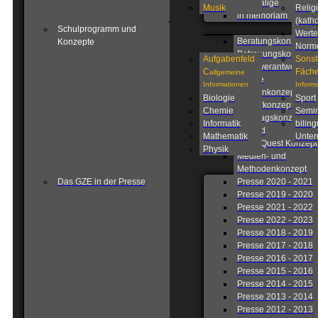
Ehemalige
Musik
Relig
in memoriam
(katho
Schulprogramm und
Werte
Beratungskonzept
Konzepte
Norm
Betreuungskonzept
Aufgabenfeld
Sonst
Eigenverantwortlich
C
Fäche
allgemeine
Schule
Informationen
Inform
Fahrtenkonzept
Biologie
Sport
Förderkonzept
Chemie
Semin
Ganztagskonzept
Informatik
biling
Leitbild
Mathematik
Unterr
Lions Quest Konzept
Physik
Medien- und
Methodenkonzept
Das GZE in der Presse
Presse 2020 - 2021
Presse 2019 - 2020
Presse 2021 - 2022
Presse 2022 - 2023
Presse 2018 - 2019
Presse 2017 - 2018
Presse 2016 - 2017
Presse 2015 - 2016
Presse 2014 - 2015
Presse 2013 - 2014
Presse 2012 - 2013