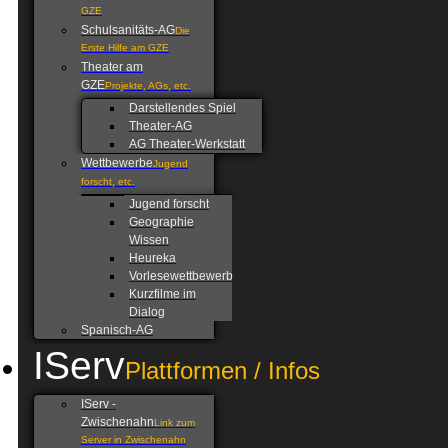
GZE
Schulsanitäts-AG
Die
Erste Hilfe am GZE
Theater am
GZE
Projekte, AGs, etc.
Darstellendes Spiel
Theater-AG
AG Theater-Werkstatt
Wettbewerbe
Jugend
forscht, etc.
Jugend forscht
Geographie
Wissen
Heureka
Vorlesewettbewerb
Kurzfilme im
Dialog
Spanisch-AG
IServ
Plattformen / Infos
IServ -
Zwischenahn
Link zum
Server in Zwischenahn