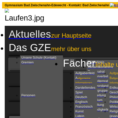
Gymnasium Bad Zwischenahn-Edewecht - Kontakt: Bad Zwischenahn
Aktuelles
zur Hauptseite
Das GZE
mehr über uns
Unsere Schule (Kontakt)
Fächer
Förderkreis
Gremien
Inhalte 
Gesamtkonferenz
Personalrat
Aufgabenfeld
Aufga
Schülervertretung
A
B
allgemeine
allg
Schulelternrat
Informationen
Inform
Schulvorstand
Darstellendes
Erdk
Steuergruppe
Spiel
Gesch
Personen
Schulleitung
Deutsch
Philo
Kollegium
Englisch
Politi
Verwaltung
Französisch
Wirtsc
Zuständigkeiten am
Kunst
Relig
GZE
Latein
(evan