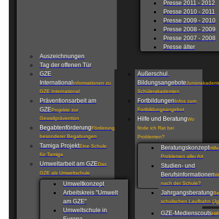
Presse 2011 - 2012
Presse 2010 - 2011
Presse 2009 - 2010
Presse 2008 - 2009
Presse 2007 - 2008
Presse älter
Auszeichnungen
Tag der offenen Tür
GZE
Außerschul.
International
Bildungsangebote
Informationen zu
Juniorakademi
GZE International
Schülerakademien
Präventionsarbeit am
Fortbildungen
Infos zum
GZE
Fortbildungsangebot
Projekte zur
Gewaltprävention
Hilfe und Beratung
Wo
Begabtenförderung
Förderung
finde ich Rat bei
besonderer Begabungen
Problemen?
Tamiga Projekt
Eine Schule
Beratungskonzept
Hilf
für Tamiga
Problemen aller Art
Umweltarbeit am GZE
Das
Studien- und
GZE als Umweltschule
Berufsinformationen
W
Umweltkonzept
nach der Schule?
Arbeitskreis "Umwelt
Jahrgangsberatung
Be
am GZE"
schulischen Laufbahn (Jg
Umweltschule in
GZE-Medienscouts
Hil