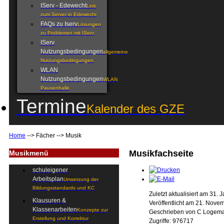
IServ - Edewecht
Link
zum Server in Edewecht
FAQs zu Iserv
Lösungen
zu Problemen mit IServ
IServ
Nutzungsbedingungen
allgemeine
Nutzungsbedingungen
WLAN
Nutzungsbedingungen
WLAN
Pausenhalle
Termine
Kalender des GZE
Home
-->
Fächer
-->
Musik
Musikfachseite
Musikmenü
schuleigener
Arbeitsplan
Umsetzung der
Bildungsstandards und KC
Zuletzt aktualisiert am 31.
Klausuren &
Veröffentlicht am 21. Nove
Klassenarbeiten
Konzepte zur
Geschrieben von C Logem
Erstellung und Korrektur
Zugriffe: 976717