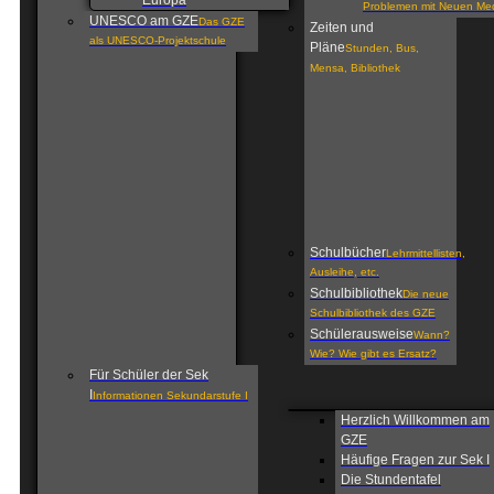
Europa
Problemen mit Neuen Me
UNESCO am GZE
Das GZE
Zeiten und
als UNESCO-Projektschule
Pläne
Stunden, Bus,
Mensa, Bibliothek
Schulbücher
Lehrmittellisten,
Ausleihe, etc.
Schulbibliothek
Die neue
Schulbibliothek des GZE
Schülerausweise
Wann?
Wie? Wie gibt es Ersatz?
Für Schüler der Sek
I
Informationen Sekundarstufe I
Herzlich Willkommen am
GZE
Häufige Fragen zur Sek I
Die Stundentafel