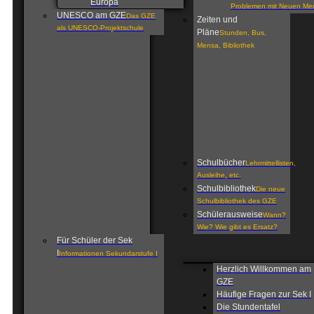
Europa
Problemen mit Neuen Me
UNESCO am GZE
Das GZE
Zeiten und
als UNESCO-Projektschule
Pläne
Stunden, Bus,
Mensa, Bibliothek
Schulbücher
Lehrmittellisten,
Ausleihe, etc.
Schulbibliothek
Die neue
Schulbibliothek des GZE
Schülerausweise
Wann?
Wie? Wie gibt es Ersatz?
Für Schüler der Sek
I
Informationen Sekundarstufe I
Herzlich Willkommen am
GZE
Häufige Fragen zur Sek I
Die Stundentafel