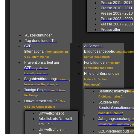
Presse 2011 - 2012
Presse 2010 - 2011
Presse 2009 - 2010
Presse 2008 - 2009
Presse 2007 - 2008
Presse älter
Auszeichnungen
Tag der offenen Tür
GZE
Außerschul.
International
Bildungsangebote
Informationen zu
Juniorakademi
GZE International
Schülerakademien
Präventionsarbeit am
Fortbildungen
Infos zum
GZE
Fortbildungsangebot
Projekte zur
Gewaltprävention
Hilfe und Beratung
Wo
Begabtenförderung
Förderung
finde ich Rat bei
besonderer Begabungen
Problemen?
Tamiga Projekt
Eine Schule
Beratungskonzept
Hilf
für Tamiga
Problemen aller Art
Umweltarbeit am GZE
Das
Studien- und
GZE als Umweltschule
Berufsinformationen
W
Umweltkonzept
nach der Schule?
Arbeitskreis "Umwelt
Jahrgangsberatung
Be
am GZE"
schulischen Laufbahn (Jg
Umweltschule in
GZE-Medienscouts
Hil