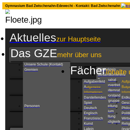
Gymnasium Bad Zwischenahn-Edewecht - Kontakt: Bad Zwischenahn
Aktuelles
zur Hauptseite
Das GZE
mehr über uns
Unsere Schule (Kontakt)
Fächer
Förderkreis
Gremien
Inhalte 
Gesamtkonferenz
Personalrat
Aufgabenfeld
Aufg
Schülervertretung
A
B
allgemeine
allg
Schulelternrat
Informationen
Infor
Schulvorstand
Darstellendes
Erdk
Steuergruppe
Spiel
Gesc
Personen
Schulleitung
Deutsch
Phil
Kollegium
Englisch
Politi
Verwaltung
Französisch
Wirts
Zuständigkeiten am
Kunst
Relig
GZE
Latein
(evan