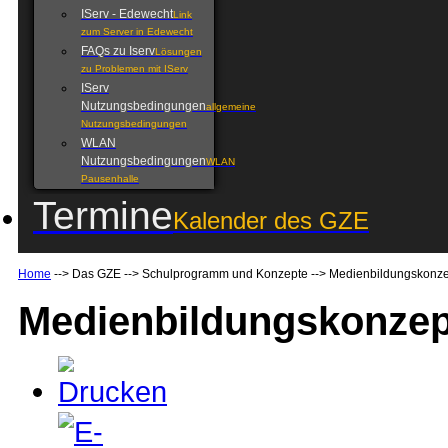
IServ - Edewecht
Link
zum Server in Edewecht
FAQs zu Iserv
Lösungen
zu Problemen mit IServ
IServ
Nutzungsbedingungen
allgemeine
Nutzungsbedingungen
WLAN
Nutzungsbedingungen
WLAN
Pausenhalle
Termine
Kalender des GZE
Home
-->
Das GZE
-->
Schulprogramm und Konzepte
-->
Medienbildungskonze
Medienbildungskonzep