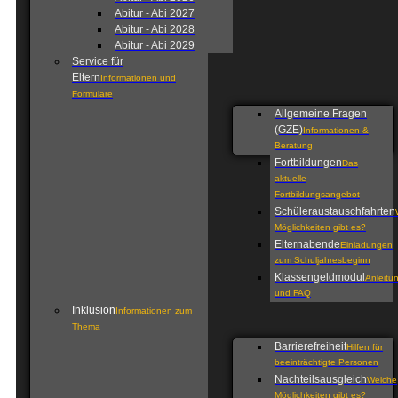
Abitur - Abi 2027
Abitur - Abi 2028
Abitur - Abi 2029
Service für
Eltern
Informationen und
Formulare
Allgemeine Fragen
(GZE)
Informationen &
Beratung
Fortbildungen
Das
aktuelle
Fortbildungsangebot
Schüleraustauschfahrten
Möglichkeiten gibt es?
Elternabende
Einladungen
zum Schuljahresbeginn
Klassengeldmodul
Anleitu
und FAQ
Inklusion
Informationen zum
Thema
Barrierefreiheit
Hilfen für
beeinträchtigte Personen
Nachteilsausgleich
Welche
Möglichkeiten gibt es?