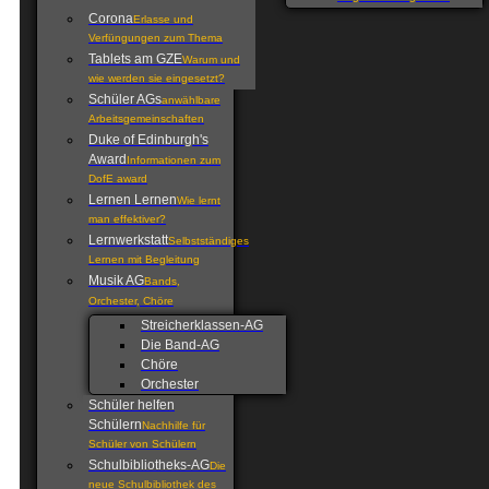
Corona
Erlasse und
Verfüngungen zum Thema
Tablets am GZE
Warum und
wie werden sie eingesetzt?
Schüler AGs
anwählbare
Arbeitsgemeinschaften
Duke of Edinburgh's
Award
Informationen zum
DofE award
Lernen Lernen
Wie lernt
man effektiver?
Lernwerkstatt
Selbstständiges
Lernen mit Begleitung
Musik AG
Bands,
Orchester, Chöre
Streicherklassen-AG
Die Band-AG
Chöre
Orchester
Schüler helfen
Schülern
Nachhilfe für
Schüler von Schülern
Schulbibliotheks-AG
Die
neue Schulbibliothek des