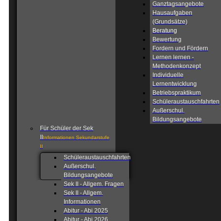
Ganztagsangebote
Hausaufgaben
(Grundsätze)
Beratung
Bewertung
Fordern und Fördern
Lernen lernen -
Methodenkonzept
Individuelle
Lernentwicklung
Betriebspraktikum
Schüleraustauschfahrten
Außerschul.
Bildungsangebote
Für Schüler der Sek
II
Informationen Sekundarstufe
II
Schüleraustauschfahrten
Außerschul.
Bildungsangebote
Sek II - Allgem. Fragen
Sek II - Allgem.
Informationen
Abitur - Abi 2025
Abitur - Abi 2026