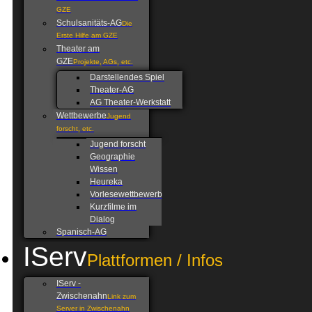
GZE
Schulsanitäts-AG
Die
Erste Hilfe am GZE
Theater am
GZE
Projekte, AGs, etc.
Darstellendes Spiel
Theater-AG
AG Theater-Werkstatt
Wettbewerbe
Jugend
forscht, etc.
Jugend forscht
Geographie
Wissen
Heureka
Vorlesewettbewerb
Kurzfilme im
Dialog
Spanisch-AG
IServ
Plattformen / Infos
IServ -
Zwischenahn
Link zum
Server in Zwischenahn