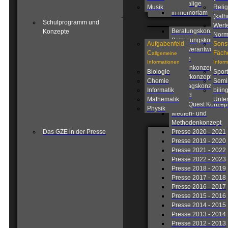
Ehemalige
Musik
Relig
in memoriam
(kath
Schulprogramm und
Wert
Beratungskonzept
Konzepte
Nor
Betreuungskonzept
Aufgabenfeld
Sons
Eigenverantwortlich
C
Fäch
allgemeine
Schule
Informationen
Infor
Fahrtenkonzept
Biologie
Sport
Förderkonzept
Chemie
Semi
Ganztagskonzept
Informatik
bilin
Leitbild
Mathematik
Unter
Lions Quest Konzep
Physik
Medien- und
Methodenkonzept
Das GZE in der Presse
Presse 2020 - 2021
Presse 2019 - 2020
Presse 2021 - 2022
Presse 2022 - 2023
Presse 2018 - 2019
Presse 2017 - 2018
Presse 2016 - 2017
Presse 2015 - 2016
Presse 2014 - 2015
Presse 2013 - 2014
Presse 2012 - 2013