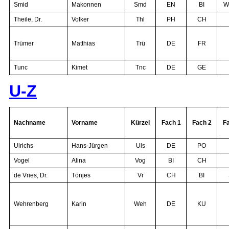
Smid
Makonnen
Smd
EN
BI
W
Theile, Dr.
Volker
Thl
PH
CH
Trümer
Matthias
Trü
DE
FR
Tunc
Kimet
Tnc
DE
GE
U-Z
Nachname
Vorname
Kürzel
Fach 1
Fach 2
F
Ulrichs
Hans-Jürgen
Uls
DE
PO
Vogel
Alina
Vog
BI
CH
de Vries, Dr.
Tönjes
Vr
CH
BI
Wehrenberg
Karin
Weh
DE
KU