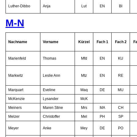
Luther-Dibbo
Anja
Lut
EN
BI
M-N
Nachname
Vorname
Kürzel
Fach 1
Fach 2
F
Marienfeld
Thomas
Mfd
EN
KU
Markwitz
Leslie Ann
Mtz
EN
RE
Marquart
Eveline
Maq
DE
MU
McKenzie
Lysander
McK
Meiners
Maren Stine
Mrs
MA
CH
Melzer
Christoffer
Mel
PH
SP
Meyer
Anke
Mey
DE
PO