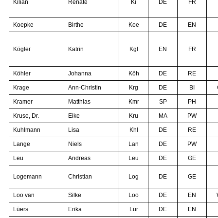
Kilian
Renate
Ki
DE
FR
Koepke
Birthe
Koe
DE
EN
Kögler
Katrin
Kgl
EN
FR
Köhler
Johanna
Köh
DE
RE
Krage
Ann-Christin
Krg
DE
BI
Kramer
Matthias
Kmr
SP
PH
Kruse, Dr.
Eike
Kru
MA
PW
Kuhlmann
Lisa
Khl
DE
RE
Lange
Niels
Lan
DE
PW
Leu
Andreas
Leu
DE
GE
Logemann
Christian
Log
DE
GE
Loo van
Silke
Loo
DE
EN
Lüers
Erika
Lür
DE
EN