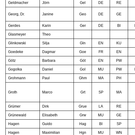
Geldmacher
Jörn
Gel
DE
RE
Georg, Dr.
Janine
Geo
DE
GE
Gerdes
Karin
Ger
DE
BI
Glasmeyer
Theo
Glinkowski
Silja
Gln
EN
KU
Goedeke
Dagmar
Goe
FR
EN
Götz
Barbara
Göt
EN
PW
Gogolka
Daniel
Gol
MU
PW
Grohmann
Paul
Ghm
MA
PH
Groth
Marco
Grt
SP
MA
Grümer
Dirk
Grue
LA
RE
Grünewald
Elisabeth
Grw
MU
GE
Hagen
Guido
Hag
BI
SP
Hagen
Maximilian
Hgn
MU
WN