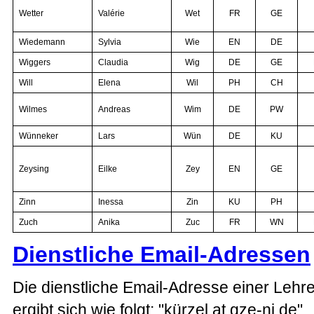
Wetter
Valérie
Wet
FR
GE
Wiedemann
Sylvia
Wie
EN
DE
Wiggers
Claudia
Wig
DE
GE
Will
Elena
Wil
PH
CH
Wilmes
Andreas
Wim
DE
PW
Wünneker
Lars
Wün
DE
KU
Zeysing
Eilke
Zey
EN
GE
Zinn
Inessa
Zin
KU
PH
Zuch
Anika
Zuc
FR
WN
Dienstliche Email-Adressen
Die dienstliche Email-Adresse einer Lehr
ergibt sich wie folgt: "kürzel at gze-ni.de".