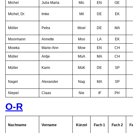
Michel
Julia Maria
Mic
EN
GE
Michel, Dr.
Imke
Mil
DE
EK
Möller
Petra
Moel
DE
MA
Moormann
Annette
Moo
LA
EK
Mowka
Marie-Ann
Mow
EN
CH
Müller
Antje
MüA
MA
CH
Müller
Karin
MüK
DE
SP
Nagel
Alexander
Nag
MA
SP
Niepel
Claas
Nie
IF
PH
O-R
Nachname
Vorname
Kürzel
Fach 1
Fach 2
F