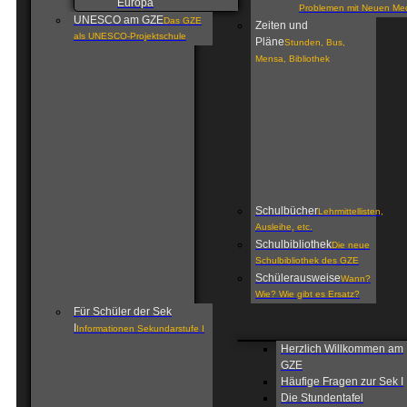
Europa
Problemen mit Neuen Me
UNESCO am GZE
Das GZE
Zeiten und
als UNESCO-Projektschule
Pläne
Stunden, Bus,
Mensa, Bibliothek
Schulbücher
Lehrmittellisten,
Ausleihe, etc.
Schulbibliothek
Die neue
Schulbibliothek des GZE
Schülerausweise
Wann?
Wie? Wie gibt es Ersatz?
Für Schüler der Sek
I
Informationen Sekundarstufe I
Herzlich Willkommen am
GZE
Häufige Fragen zur Sek I
Die Stundentafel