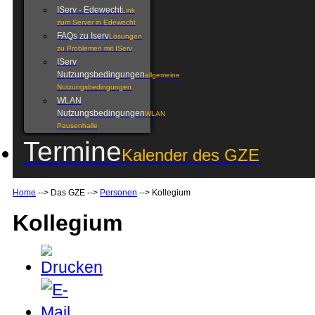
IServ - Edewecht
Link
zum Server in Edewecht
FAQs zu Iserv
Lösungen
zu Problemen mit IServ
IServ
Nutzungsbedingungen
allgemeine
Nutzungsbedingungen
WLAN
Nutzungsbedingungen
WLAN
Pausenhalle
Termine
Kalender des GZE
Home
-->
Das GZE
-->
Personen
-->
Kollegium
Kollegium