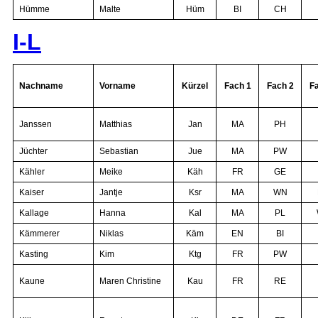
Hümme
Malte
Hüm
BI
CH
I-L
Nachname
Vorname
Kürzel
Fach 1
Fach 2
F
Janssen
Matthias
Jan
MA
PH
Jüchter
Sebastian
Jue
MA
PW
Kähler
Meike
Käh
FR
GE
Kaiser
Jantje
Ksr
MA
WN
Kallage
Hanna
Kal
MA
PL
Kämmerer
Niklas
Käm
EN
BI
Kasting
Kim
Ktg
FR
PW
Kaune
Maren Christine
Kau
FR
RE