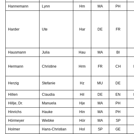
Hannemann
Lynn
Hm
MA
PH
Harder
Ute
Har
DE
FR
Hausmann
Julia
Hau
MA
BI
Hermann
Christine
Hrm
FR
CH
Herzig
Stefanie
Hz
MU
DE
Hillen
Claudia
Hil
DE
EN
Hillje, Dr.
Manuela
Hje
MA
PH
Hinrichs
Hauke
Hin
MA
PH
Hörmeyer
Wiebke
Hör
MA
SP
Holmer
Hans-Christian
Hol
SP
GE