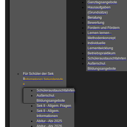
Ganztagsangebote
Hausaufgaben
(Grundsätze)
Beratung
Bewertung
Fordern und Fördern
Lernen lernen -
Methodenkonzept
Individuelle
Lernentwicklung
Betriebspraktikum
Schüleraustauschfahrten
Außerschul.
Bildungsangebote
Für Schüler der Sek
II
Informationen Sekundarstufe
II
Schüleraustauschfahrten
Außerschul.
Bildungsangebote
Sek II - Allgem. Fragen
Sek II - Allgem.
Informationen
Abitur - Abi 2025
Abitur - Abi 2026