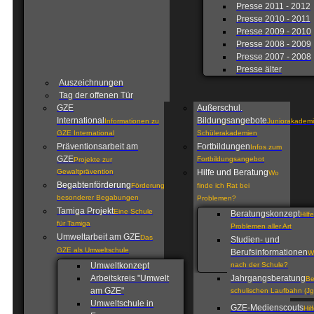
Presse 2011 - 2012
Presse 2010 - 2011
Presse 2009 - 2010
Presse 2008 - 2009
Presse 2007 - 2008
Presse älter
Auszeichnungen
Tag der offenen Tür
GZE
Außerschul.
International
Bildungsangebote
Informationen zu
Juniorakademi
GZE International
Schülerakademien
Präventionsarbeit am
Fortbildungen
Infos zum
GZE
Fortbildungsangebot
Projekte zur
Gewaltprävention
Hilfe und Beratung
Wo
Begabtenförderung
Förderung
finde ich Rat bei
besonderer Begabungen
Problemen?
Tamiga Projekt
Eine Schule
Beratungskonzept
Hilf
für Tamiga
Problemen aller Art
Umweltarbeit am GZE
Das
Studien- und
GZE als Umweltschule
Berufsinformationen
W
Umweltkonzept
nach der Schule?
Arbeitskreis "Umwelt
Jahrgangsberatung
Be
am GZE"
schulischen Laufbahn (Jg
Umweltschule in
GZE-Medienscouts
Hil