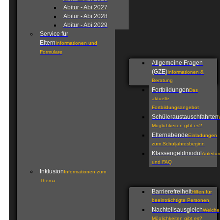
Abitur - Abi 2027
Abitur - Abi 2028
Abitur - Abi 2029
Service für
Eltern
Informationen und
Formulare
Allgemeine Fragen
(GZE)
Informationen &
Beratung
Fortbildungen
Das
aktuelle
Fortbildungsangebot
Schüleraustauschfahrten
Möglichkeiten gibt es?
Elternabende
Einladungen
zum Schuljahresbeginn
Klassengeldmodul
Anleitu
und FAQ
Inklusion
Informationen zum
Thema
Barrierefreiheit
Hilfen für
beeinträchtigte Personen
Nachteilsausgleich
Welche
Möglichkeiten gibt es?