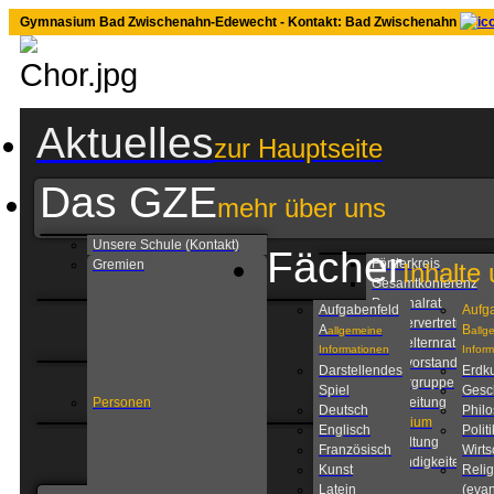
Gymnasium Bad Zwischenahn-Edewecht - Kontakt: Bad Zwischenahn
Aktuelles
zur Hauptseite
Das GZE
mehr über uns
Unsere Schule (Kontakt)
Fächer
Förderkreis
Gremien
Inhalte 
Gesamtkonferenz
Personalrat
Aufgabenfeld
Aufg
Schülervertretung
A
B
allgemeine
allg
Schulelternrat
Informationen
Infor
Schulvorstand
Darstellendes
Erdk
Steuergruppe
Spiel
Gesc
Personen
Schulleitung
Deutsch
Phil
Kollegium
Englisch
Politi
Verwaltung
Französisch
Wirts
Zuständigkeiten am
Kunst
Relig
GZE
Latein
(evan