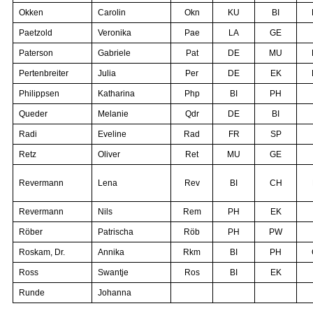
Okken
Carolin
Okn
KU
BI
Paetzold
Veronika
Pae
LA
GE
Paterson
Gabriele
Pat
DE
MU
Pertenbreiter
Julia
Per
DE
EK
Philippsen
Katharina
Php
BI
PH
Queder
Melanie
Qdr
DE
BI
Radi
Eveline
Rad
FR
SP
Retz
Oliver
Ret
MU
GE
Revermann
Lena
Rev
BI
CH
Revermann
Nils
Rem
PH
EK
Röber
Patrischa
Röb
PH
PW
Roskam, Dr.
Annika
Rkm
BI
PH
Ross
Swantje
Ros
BI
EK
Runde
Johanna