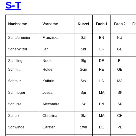
S-T
Nachname
Vorname
Kürzel
Fach 1
Fach 2
F
Schäfermeier
Franziska
Säf
EN
KU
Scherwitzki
Jan
Ski
EK
GE
Schilling
Neele
Slg
DE
BI
Schmitt
Holger
Scm
RE
GE
Schmitz
Kathrin
Scz
LA
MA
Schmöger
Josua
Sgr
MA
SP
Schütze
Alexandra
Sz
EN
SP
Schulz
Christina
Slz
MA
CH
Schwinde
Carsten
Swd
DE
PL