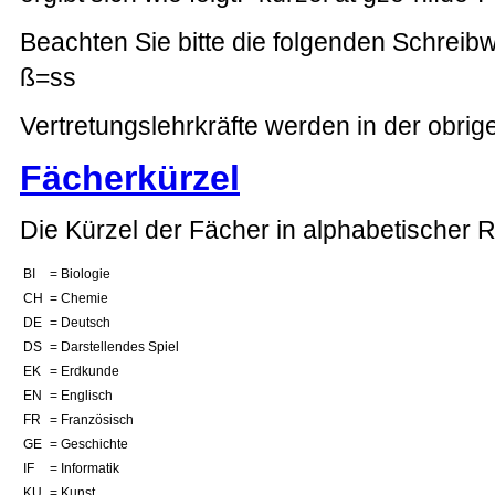
Beachten Sie bitte die folgenden Schreib
ß=ss
Vertretungslehrkräfte werden in der obrige
Fächerkürzel
Die Kürzel der Fächer in alphabetischer R
BI
= Biologie
CH
= Chemie
DE
= Deutsch
DS
= Darstellendes Spiel
EK
= Erdkunde
EN
= Englisch
FR
= Französisch
GE
= Geschichte
IF
= Informatik
KU
= Kunst