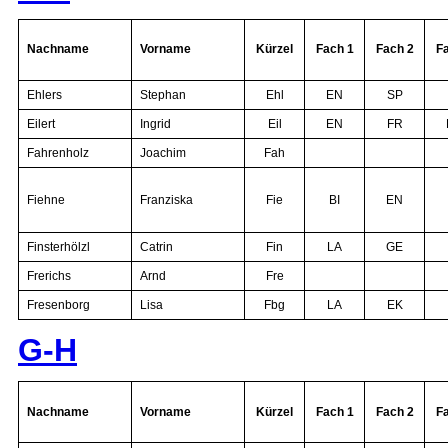
Nachname
Vorname
Kürzel
Fach 1
Fach 2
F
Ehlers
Stephan
Ehl
EN
SP
Eilert
Ingrid
Eil
EN
FR
Fahrenholz
Joachim
Fah
Fiehne
Franziska
Fie
BI
EN
Finsterhölzl
Catrin
Fin
LA
GE
Frerichs
Arnd
Fre
Fresenborg
Lisa
Fbg
LA
EK
G-H
Nachname
Vorname
Kürzel
Fach 1
Fach 2
F