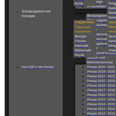
Ehemalige
Musik
Relig
in memoriam
(kath
Schulprogramm und
Wert
Beratungskonzept
Konzepte
Nor
Betreuungskonzept
Aufgabenfeld
Sons
Eigenverantwortlich
C
Fäch
allgemeine
Schule
Informationen
Infor
Fahrtenkonzept
Biologie
Sport
Förderkonzept
Chemie
Semi
Ganztagskonzept
Informatik
bilin
Leitbild
Mathematik
Unter
Lions Quest Konzep
Physik
Medien- und
Methodenkonzept
Das GZE in der Presse
Presse 2020 - 2021
Presse 2019 - 2020
Presse 2021 - 2022
Presse 2022 - 2023
Presse 2018 - 2019
Presse 2017 - 2018
Presse 2016 - 2017
Presse 2015 - 2016
Presse 2014 - 2015
Presse 2013 - 2014
Presse 2012 - 2013