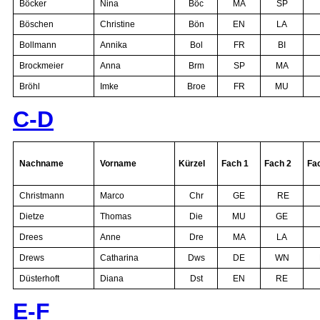
Böcker
Nina
Böc
MA
SP
Böschen
Christine
Bön
EN
LA
Bollmann
Annika
Bol
FR
BI
Brockmeier
Anna
Brm
SP
MA
Bröhl
Imke
Broe
FR
MU
C-D
Nachname
Vorname
Kürzel
Fach 1
Fach 2
Fa
Christmann
Marco
Chr
GE
RE
Dietze
Thomas
Die
MU
GE
Drees
Anne
Dre
MA
LA
Drews
Catharina
Dws
DE
WN
Düsterhoft
Diana
Dst
EN
RE
E-F