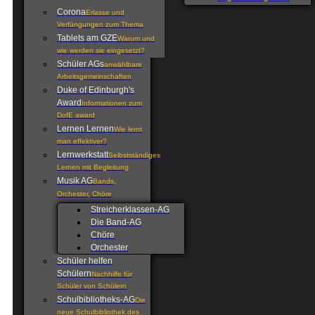
Corona
Erlasse und
Verfüngungen zum Thema
Tablets am GZE
Warum und
wie werden sie eingesetzt?
Schüler AGs
anwählbare
Arbeitsgemeinschaften
Duke of Edinburgh's
Award
Informationen zum
DofE award
Lernen Lernen
Wie lernt
man effektiver?
Lernwerkstatt
Selbstständiges
Lernen mit Begleitung
Musik AG
Bands,
Orchester, Chöre
Streicherklassen-AG
Die Band-AG
Chöre
Orchester
Schüler helfen
Schülern
Nachhilfe für
Schüler von Schülern
Schulbibliotheks-AG
Die
neue Schulbibliothek des