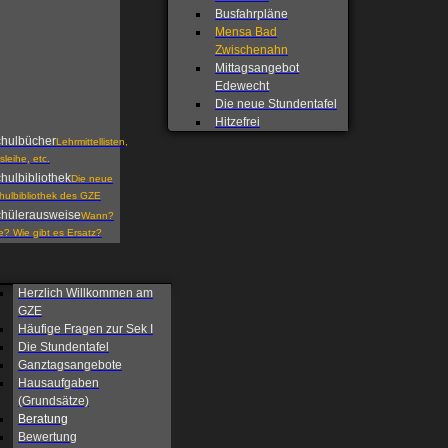
Busfahrpläne
Mensa Bad
Zwischenahn
Mittagsangebot
Edewecht
Die neue Stundentafel
Hitzefrei
hulbücher
Lehrmittellisten,
sleihe, etc.
hulbibliothek
Die neue
hulbibliothek des GZE
hülerausweise
Wann?
e? Wie gibt es Ersatz?
Herzlich Willkommen am
GZE
Häufige Fragen zur Sek I
Die Stundentafel
Ganztagsangebote
Hausaufgaben
(Grundsätze)
Beratung
Bewertung