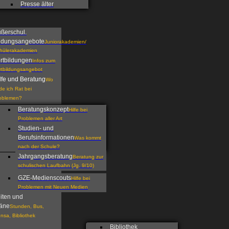
Presse älter
ßerschul.
ldungsangebote
Juniorakademien/
hülerakademien
rtbildungen
Infos zum
rtbildungsangebot
lfe und Beratung
Wo
nde ich Rat bei
oblemen?
Beratungskonzept
Hilfe bei
Problemen aller Art
Studien- und
Berufsinformationen
Was kommt
nach der Schule?
Jahrgangsberatung
Beratung zur
schulischen Laufbahn (Jg. 9/10)
GZE-Medienscouts
Hilfe bei
Problemen mit Neuen Medien
iten und
äne
Stunden, Bus,
nsa, Bibliothek
Bibliothek