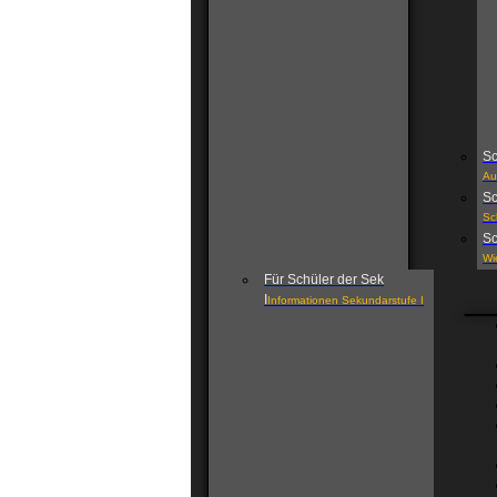
Sc
Au
Sc
Sc
Sc
Wi
Für Schüler der Sek
I
Informationen Sekundarstufe I