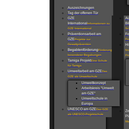
Auszeichnungen
Tag der offenen Tür
GZE
Au
International
Bi
Informationen zu
GZE International
Sc
Präventionsarbeit am
Fo
GZE
Fo
Projekte zur
Gewaltprävention
Hi
Begabtenförderung
Förderung
fi
besonderer Begabungen
Pr
Tamiga Projekt
Eine Schule
für Tamiga
Umweltarbeit am GZE
Das
GZE als Umweltschule
Umweltkonzept
Arbeitskreis "Umwelt
am GZE"
Umweltschule in
Europa
UNESCO am GZE
Das GZE
Ze
als UNESCO-Projektschule
Pl
Me