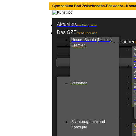
Gymnasium Bad Zwischenahn-Edewecht - Konta
Aktuelles
zur Hauptseite
Das GZE
mehr über uns
Unsere Schule (Kontakt)
Fächer
I
Gremien
A
A
I
D
S
D
E
Personen
F
K
L
M
Schulprogramm und
A
Konzepte