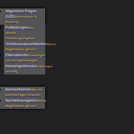
Allgemeine Fragen
(GZE)
Informationen &
Beratung
Fortbildungen
Das
aktuelle
Fortbildungsangebot
Schüleraustauschfahrten
Welche
Möglichkeiten gibt es?
Elternabende
Einladungen
zum Schuljahresbeginn
Klassengeldmodul
Anleitungen
und FAQ
Barrierefreiheit
Hilfen für
beeinträchtigte Personen
Nachteilsausgleich
Welche
Möglichkeiten gibt es?