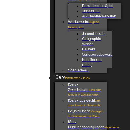
Darstellendes Spiel
Theater-AG
AG Theater-Werkstatt
Wettbewerbe
Jugend
forscht, etc.
Jugend forscht
Geographie
Wissen
Heureka
Vorlesewettbewerb
Kurzfilme im
Dialog
Spanisch-AG
IServ
Plattformen / Infos
IServ -
Zwischenahn
Link zum
Server in Zwischenahn
IServ - Edewecht
Link
zum Server in Edewecht
FAQs zu Iserv
Lösungen
zu Problemen mit IServ
IServ
Nutzungsbedingungen
allgemeine