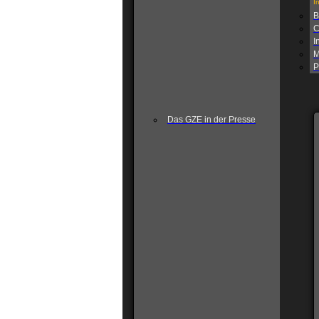
I
B
C
I
M
P
Das GZE in der Presse