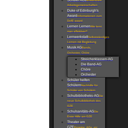
Schüler AGs
anwählbare
Arbeitsgemeinschaften
Duke of Edinburgh's
Award
Informationen zum
DofE award
Lernen Lernen
Wie lernt
man effektiver?
Lernwerkstatt
Selbstständiges
Lernen mit Begleitung
Musik AG
Bands,
Orchester, Chöre
Streicherklassen-AG
Die Band-AG
Chöre
Orchester
Schüler helfen
Schülern
Nachhilfe für
Schüler von Schülern
Schulbibliotheks-AG
Die
neue Schulbibliothek des
GZE
Schulsanitäts-AG
Die
Erste Hilfe am GZE
Theater am
GZE
Projekte, AGs, etc.