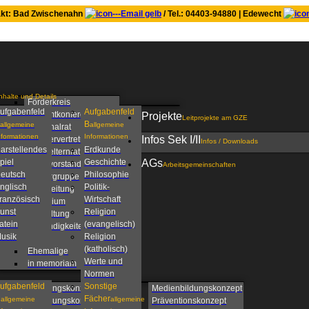
kt: Bad Zwischenahn
/ Tel.: 04403-94880 | Edewecht
nhalte und Details
Förderkreis
ufgabenfeld
Aufgabenfeld
Gesamtkonferenz
Projekte
Leitprojekte am GZE
B
allgemeine
allgemeine
Personalrat
nformationen
Informationen
Infos Sek I/II
Schülervertretung
Infos / Downloads
arstellendes
Erdkunde
Schulelternrat
piel
Geschichte
AGs
Schulvorstand
Arbeitsgemeinschaften
eutsch
Philosophie
Steuergruppe
nglisch
Politik-
Schulleitung
ranzösisch
Wirtschaft
Kollegium
unst
Religion
Verwaltung
atein
(evangelisch)
Zuständigkeiten am
usik
Religion
GZE
(katholisch)
Ehemalige
Werte und
in memoriam
Normen
ufgabenfeld
Sonstige
Beratungskonzept
Medienbildungskonzept
C
Fächer
allgemeine
allgemeine
Betreuungskonzept
Präventionskonzept