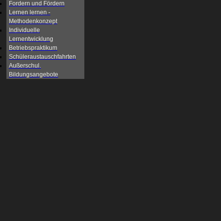
Fordern und Fördern
Lernen lernen -
Methodenkonzept
Individuelle
Lernentwicklung
Betriebspraktikum
Schüleraustauschfahrten
Außerschul.
Bildungsangebote