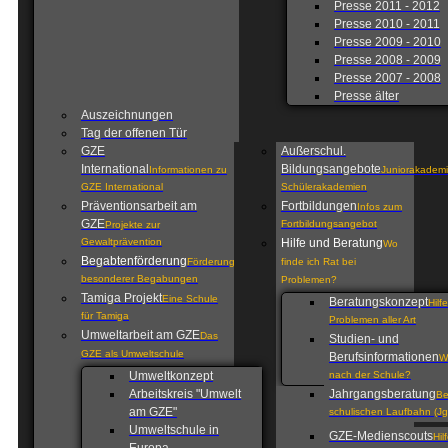
Presse 2011 - 2012
Presse 2010 - 2011
Presse 2009 - 2010
Presse 2008 - 2009
Presse 2007 - 2008
Presse älter
Auszeichnungen
Tag der offenen Tür
GZE
Außerschul.
International
Bildungsangebote
Informationen zu
Juniorakademi
GZE International
Schülerakademien
Präventionsarbeit am
Fortbildungen
Infos zum
GZE
Fortbildungsangebot
Projekte zur
Gewaltprävention
Hilfe und Beratung
Wo
Begabtenförderung
Förderung
finde ich Rat bei
besonderer Begabungen
Problemen?
Tamiga Projekt
Eine Schule
Beratungskonzept
Hilf
für Tamiga
Problemen aller Art
Umweltarbeit am GZE
Das
Studien- und
GZE als Umweltschule
Berufsinformationen
W
Umweltkonzept
nach der Schule?
Arbeitskreis "Umwelt
Jahrgangsberatung
Be
am GZE"
schulischen Laufbahn (Jg
Umweltschule in
GZE-Medienscouts
Hil