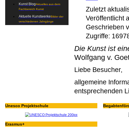
Kunst Blog
Aktuelles aus dem
Zuletzt aktual
Fachbereich Kunst
Veröffentlich
Aktuelle Kunstwerke
Bilder der
verschiedenen Jahrgänge
Geschrieben 
Zugriffe: 1697
Die Kunst ist ei
Wolfgang v. Goe
Liebe Besucher,
allgemeine Inform
entsprechenden L
Unesco Projektschule
Begabtenför
Erasmus+