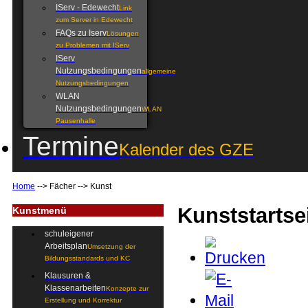
IServ - Edewecht
Link
zum Server in Edewecht
FAQs zu Iserv
Lösungen
zu Problemen mit IServ
IServ
Nutzungsbedingungen
allgemeine
Nutzungsbedingungen
WLAN
Nutzungsbedingungen
WLAN
Pausenhalle
Termine
Kalender des GZE
Home
-->
Fächer
-->
Kunst
Kunststartse
Kunstmenü
schuleigener
Arbeitsplan
Umsetzung der
Bildungsstandards und KC
Klausuren &
Klassenarbeiten
Konzepte zur
Erstellung und Korrektur