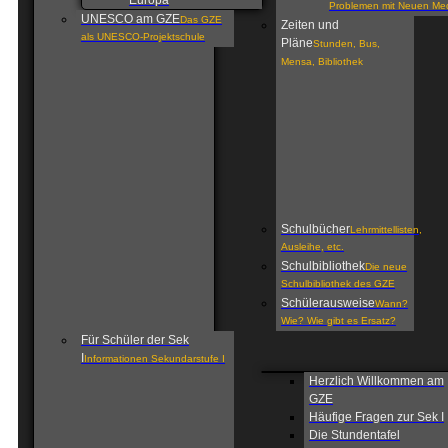
Europa
Problemen mit Neuen Me
UNESCO am GZE
Das GZE
Zeiten und
als UNESCO-Projektschule
Pläne
Stunden, Bus,
Mensa, Bibliothek
Schulbücher
Lehrmittellisten,
Ausleihe, etc.
Schulbibliothek
Die neue
Schulbibliothek des GZE
Schülerausweise
Wann?
Wie? Wie gibt es Ersatz?
Für Schüler der Sek
I
Informationen Sekundarstufe I
Herzlich Willkommen am
GZE
Häufige Fragen zur Sek I
Die Stundentafel