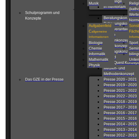
Ehemalige
Musik
Relig
in memoriam
(katho
Schulprogramm und
Werte
Beratungskonzept
Konzepte
Norm
Betreuungskonzept
Aufgabenfeld
Sonst
Eigenverantwortlich
C
Fäche
allgemeine
Schule
Informationen
Inform
Fahrtenkonzept
Biologie
Sport
Förderkonzept
Chemie
Semin
Ganztagskonzept
Informatik
biling
Leitbild
Mathematik
Unterr
Lions Quest Konzept
Physik
Medien- und
Methodenkonzept
Das GZE in der Presse
Presse 2020 - 2021
Presse 2019 - 2020
Presse 2021 - 2022
Presse 2022 - 2023
Presse 2018 - 2019
Presse 2017 - 2018
Presse 2016 - 2017
Presse 2015 - 2016
Presse 2014 - 2015
Presse 2013 - 2014
Presse 2012 - 2013