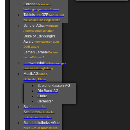
Corona
Erlasse und
Verfüngungen zum Thema
Tablets am GZE
Warum und
wie werden sie eingesetzt?
Schüler AGs
anwählbare
Arbeitsgemeinschaften
Duke of Edinburgh's
Award
Informationen zum
DofE award
Lernen Lernen
Wie lernt
man effektiver?
Lernwerkstatt
Selbstständiges
Lernen mit Begleitung
Musik AG
Bands,
Orchester, Chöre
Streicherklassen-AG
Die Band-AG
Chöre
Orchester
Schüler helfen
Schülern
Nachhilfe für
Schüler von Schülern
Schulbibliotheks-AG
Die
neue Schulbibliothek des