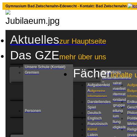
Gymnasium Bad Zwischenahn-Edewecht - Kontakt: Bad Zwischenahn
Aktuelles
zur Hauptseite
Das GZE
mehr über uns
Unsere Schule (Kontakt)
Fächer
Förderkreis
Gremien
Inhalte 
Gesamtkonferenz
Personalrat
Aufgabenfeld
Aufga
Schülervertretung
A
B
allgemeine
allg
Schulelternrat
Informationen
Inform
Schulvorstand
Darstellendes
Erdk
Steuergruppe
Spiel
Gesch
Personen
Schulleitung
Deutsch
Philo
Kollegium
Englisch
Politi
Verwaltung
Französisch
Wirtsc
Zuständigkeiten am
Kunst
Relig
GZE
Latein
(evan