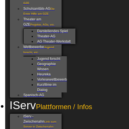
GZE
Schulsanitäts-AG
Die
Erste Hilfe am GZE
Theater am
GZE
Projekte, AGs, etc.
Darstellendes Spiel
Theater-AG
AG Theater-Werkstatt
Wettbewerbe
Jugend
forscht, etc.
Jugend forscht
Geographie
Wissen
Heureka
Vorlesewettbewerb
Kurzfilme im
Dialog
Spanisch-AG
IServ
Plattformen / Infos
IServ -
Zwischenahn
Link zum
Server in Zwischenahn