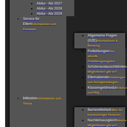
Abitur - Abi 2027
Abitur - Abi 2028
Abitur - Abi 2029
Service für
Eltern
Informationen und
Formulare
Allgemeine Fragen
(GZE)
Informationen &
Beratung
Fortbildungen
Das
aktuelle
Fortbildungsangebot
Schüleraustauschfahrten
Möglichkeiten gibt es?
Elternabende
Einladungen
zum Schuljahresbeginn
Klassengeldmodul
Anleitu
und FAQ
Inklusion
Informationen zum
Thema
Barrierefreiheit
Hilfen für
beeinträchtigte Personen
Nachteilsausgleich
Welche
Möglichkeiten gibt es?