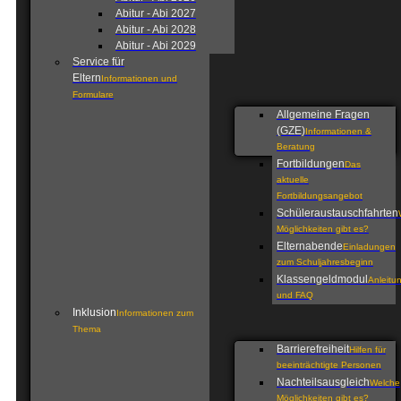
Abitur - Abi 2027
Abitur - Abi 2028
Abitur - Abi 2029
Service für
Eltern
Informationen und
Formulare
Allgemeine Fragen
(GZE)
Informationen &
Beratung
Fortbildungen
Das
aktuelle
Fortbildungsangebot
Schüleraustauschfahrten
Möglichkeiten gibt es?
Elternabende
Einladungen
zum Schuljahresbeginn
Klassengeldmodul
Anleitu
und FAQ
Inklusion
Informationen zum
Thema
Barrierefreiheit
Hilfen für
beeinträchtigte Personen
Nachteilsausgleich
Welche
Möglichkeiten gibt es?