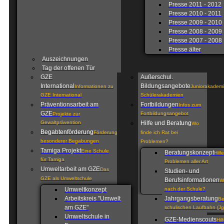
Presse 2011 - 2012
Presse 2010 - 2011
Presse 2009 - 2010
Presse 2008 - 2009
Presse 2007 - 2008
Presse älter
Auszeichnungen
Tag der offenen Tür
GZE
Außerschul.
International
Bildungsangebote
Informationen zu
Juniorakademi
GZE International
Schülerakademien
Präventionsarbeit am
Fortbildungen
Infos zum
GZE
Fortbildungsangebot
Projekte zur
Gewaltprävention
Hilfe und Beratung
Wo
Begabtenförderung
Förderung
finde ich Rat bei
besonderer Begabungen
Problemen?
Tamiga Projekt
Eine Schule
Beratungskonzept
Hilf
für Tamiga
Problemen aller Art
Umweltarbeit am GZE
Das
Studien- und
GZE als Umweltschule
Berufsinformationen
W
Umweltkonzept
nach der Schule?
Arbeitskreis "Umwelt
Jahrgangsberatung
Be
am GZE"
schulischen Laufbahn (Jg
Umweltschule in
GZE-Medienscouts
Hil