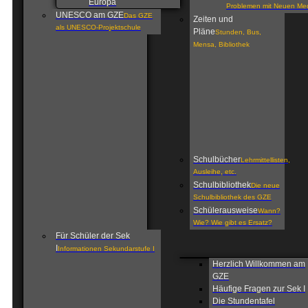
Europa
Problemen mit Neuen Me
UNESCO am GZE
Das GZE
Zeiten und
als UNESCO-Projektschule
Pläne
Stunden, Bus,
Mensa, Bibliothek
Schulbücher
Lehrmittellisten,
Ausleihe, etc.
Schulbibliothek
Die neue
Schulbibliothek des GZE
Schülerausweise
Wann?
Wie? Wie gibt es Ersatz?
Für Schüler der Sek
I
Informationen Sekundarstufe I
Herzlich Willkommen am
GZE
Häufige Fragen zur Sek I
Die Stundentafel