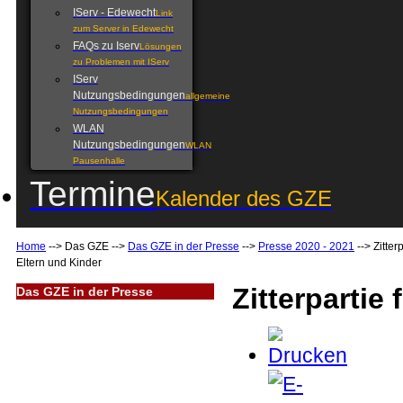
IServ - Edewecht
Link
zum Server in Edewecht
FAQs zu Iserv
Lösungen
zu Problemen mit IServ
IServ
Nutzungsbedingungen
allgemeine
Nutzungsbedingungen
WLAN
Nutzungsbedingungen
WLAN
Pausenhalle
Termine
Kalender des GZE
Home
-->
Das GZE
-->
Das GZE in der Presse
-->
Presse 2020 - 2021
-->
Zitterp
Eltern und Kinder
Zitterpartie
Das GZE in der Presse