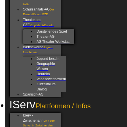
GZE
Schulsanitäts-AG
Die
Erste Hilfe am GZE
Theater am
GZE
Projekte, AGs, etc.
Darstellendes Spiel
Theater-AG
AG Theater-Werkstatt
Wettbewerbe
Jugend
forscht, etc.
Jugend forscht
Geographie
Wissen
Heureka
Vorlesewettbewerb
Kurzfilme im
Dialog
Spanisch-AG
IServ
Plattformen / Infos
IServ -
Zwischenahn
Link zum
Server in Zwischenahn