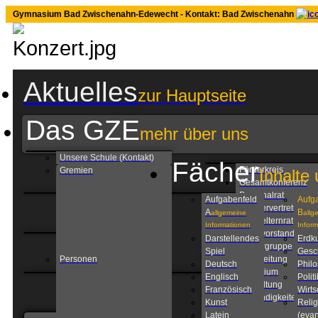
Gymnasium Bad Zwischenahn-Edewecht - Kontakt: Bad Zwischenahn
Aktuelles
zur Hauptseite
Das GZE
mehr über uns
Unsere Schule (Kontakt)
Fächer
Förderkreis
Gremien
Inhalte 
Gesamtkonferenz
Personalrat
Aufgabenfeld
Aufg
Schülervertretung
A
B
allgemeine
allg
Schulelternrat
Informationen
Infor
Schulvorstand
Darstellendes
Erdk
Steuergruppe
Spiel
Gesc
Personen
Schulleitung
Deutsch
Phil
Kollegium
Englisch
Politi
Verwaltung
Französisch
Wirts
Zuständigkeiten am
Kunst
Relig
GZE
Latein
(evan