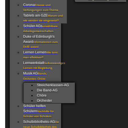
Corona
Erlasse und
Verfüngungen zum Thema
Tablets am GZE
Warum und
wie werden sie eingesetzt?
Schüler AGs
anwählbare
Arbeitsgemeinschaften
Duke of Edinburgh's
Award
Informationen zum
DofE award
Lernen Lernen
Wie lernt
man effektiver?
Lernwerkstatt
Selbstständiges
Lernen mit Begleitung
Musik AG
Bands,
Orchester, Chöre
Streicherklassen-AG
Die Band-AG
Chöre
Orchester
Schüler helfen
Schülern
Nachhilfe für
Schüler von Schülern
Schulbibliotheks-AG
Die
neue Schulbibliothek des