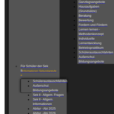
Ganztagsangebote
Hausaufgaben
(Grundsätze)
Beratung
Bewertung
Fordern und Fördern
Lernen lernen -
Methodenkonzept
Individuelle
Lernentwicklung
Betriebspraktikum
Schüleraustauschfahrten
Außerschul.
Bildungsangebote
Für Schüler der Sek
II
Informationen Sekundarstufe
II
Schüleraustauschfahrten
Außerschul.
Bildungsangebote
Sek II - Allgem. Fragen
Sek II - Allgem.
Informationen
Abitur - Abi 2025
Abitur - Abi 2026