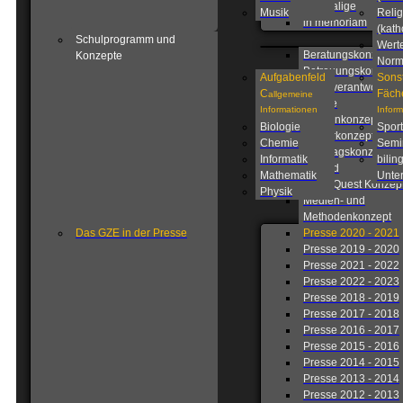
Ehemalige
Musik
Relig
in memoriam
(kath
Schulprogramm und
Wert
Beratungskonzept
Konzepte
Nor
Betreuungskonzept
Aufgabenfeld
Sons
Eigenverantwortlich
C
Fäch
allgemeine
Schule
Informationen
Infor
Fahrtenkonzept
Biologie
Sport
Förderkonzept
Chemie
Semi
Ganztagskonzept
Informatik
bilin
Leitbild
Mathematik
Unter
Lions Quest Konzep
Physik
Medien- und
Methodenkonzept
Das GZE in der Presse
Presse 2020 - 2021
Presse 2019 - 2020
Presse 2021 - 2022
Presse 2022 - 2023
Presse 2018 - 2019
Presse 2017 - 2018
Presse 2016 - 2017
Presse 2015 - 2016
Presse 2014 - 2015
Presse 2013 - 2014
Presse 2012 - 2013