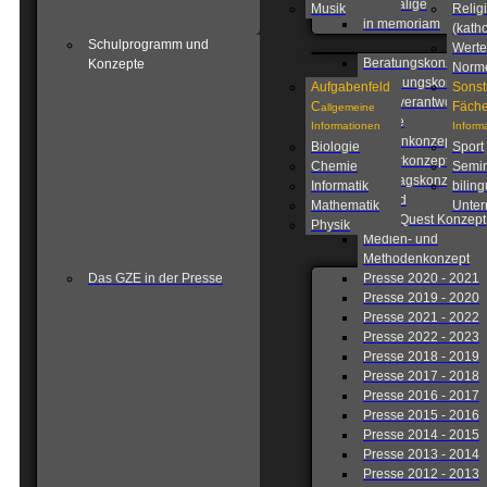
Ehemalige
Musik
Relig
in memoriam
(katho
Schulprogramm und
Werte
Beratungskonzept
Konzepte
Norm
Betreuungskonzept
Aufgabenfeld
Sonst
Eigenverantwortlich
C
Fäche
allgemeine
Schule
Informationen
Inform
Fahrtenkonzept
Biologie
Sport
Förderkonzept
Chemie
Semin
Ganztagskonzept
Informatik
biling
Leitbild
Mathematik
Unterr
Lions Quest Konzept
Physik
Medien- und
Methodenkonzept
Das GZE in der Presse
Presse 2020 - 2021
Presse 2019 - 2020
Presse 2021 - 2022
Presse 2022 - 2023
Presse 2018 - 2019
Presse 2017 - 2018
Presse 2016 - 2017
Presse 2015 - 2016
Presse 2014 - 2015
Presse 2013 - 2014
Presse 2012 - 2013