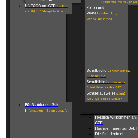
Europa
Problemen mit Neuen Me
UNESCO am GZE
Das GZE
Zeiten und
als UNESCO-Projektschule
Pläne
Stunden, Bus,
Mensa, Bibliothek
Schulbücher
Lehrmittellisten,
Ausleihe, etc.
Schulbibliothek
Die neue
Schulbibliothek des GZE
Schülerausweise
Wann?
Wie? Wie gibt es Ersatz?
Für Schüler der Sek
I
Informationen Sekundarstufe I
Herzlich Willkommen am
GZE
Häufige Fragen zur Sek I
Die Stundentafel