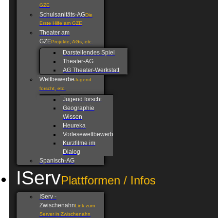
GZE
Schulsanitäts-AG
Die
Erste Hilfe am GZE
Theater am
GZE
Projekte, AGs, etc.
Darstellendes Spiel
Theater-AG
AG Theater-Werkstatt
Wettbewerbe
Jugend
forscht, etc.
Jugend forscht
Geographie
Wissen
Heureka
Vorlesewettbewerb
Kurzfilme im
Dialog
Spanisch-AG
IServ
Plattformen / Infos
IServ -
Zwischenahn
Link zum
Server in Zwischenahn