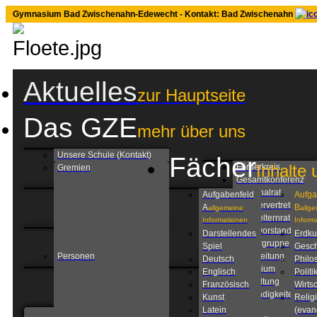
Gymnasium Bad Zwischenahn-Edewecht - Kontakt: Bad Zwischenahn
Aktuelles
zur Hauptseite
Das GZE
mehr über uns
Unsere Schule (Kontakt)
Fächer
Inhalte 
Förderkreis
Gremien
Gesamtkonferenz
Personalrat
Aufgabenfeld
Aufga
Schülervertretung
A
B
allgemeine
allg
Schulelternrat
Informationen
Inform
Schulvorstand
Darstellendes
Erdk
Steuergruppe
Spiel
Gesch
Personen
Schulleitung
Deutsch
Philo
Kollegium
Englisch
Politi
Verwaltung
Französisch
Wirtsc
Zuständigkeiten am
Kunst
Relig
GZE
Latein
(evan