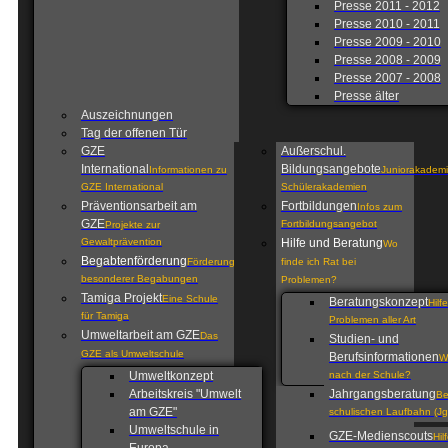
Presse 2011 - 2012
Presse 2010 - 2011
Presse 2009 - 2010
Presse 2008 - 2009
Presse 2007 - 2008
Presse älter
Auszeichnungen
Tag der offenen Tür
GZE
Außerschul.
International
Bildungsangebote
Informationen zu
Juniorakademi
GZE International
Schülerakademien
Präventionsarbeit am
Fortbildungen
Infos zum
GZE
Fortbildungsangebot
Projekte zur
Gewaltprävention
Hilfe und Beratung
Wo
Begabtenförderung
Förderung
finde ich Rat bei
besonderer Begabungen
Problemen?
Tamiga Projekt
Eine Schule
Beratungskonzept
Hilf
für Tamiga
Problemen aller Art
Umweltarbeit am GZE
Das
Studien- und
GZE als Umweltschule
Berufsinformationen
W
Umweltkonzept
nach der Schule?
Arbeitskreis "Umwelt
Jahrgangsberatung
Be
am GZE"
schulischen Laufbahn (Jg
Umweltschule in
GZE-Medienscouts
Hil