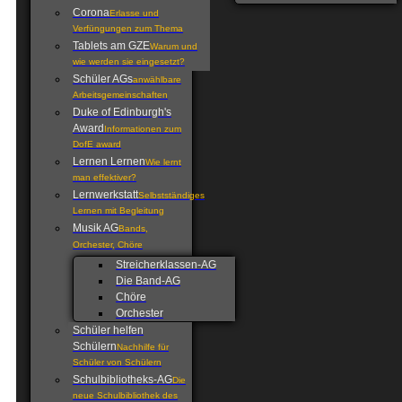
Corona
Erlasse und
Verfüngungen zum Thema
Tablets am GZE
Warum und
wie werden sie eingesetzt?
Schüler AGs
anwählbare
Arbeitsgemeinschaften
Duke of Edinburgh's
Award
Informationen zum
DofE award
Lernen Lernen
Wie lernt
man effektiver?
Lernwerkstatt
Selbstständiges
Lernen mit Begleitung
Musik AG
Bands,
Orchester, Chöre
Streicherklassen-AG
Die Band-AG
Chöre
Orchester
Schüler helfen
Schülern
Nachhilfe für
Schüler von Schülern
Schulbibliotheks-AG
Die
neue Schulbibliothek des