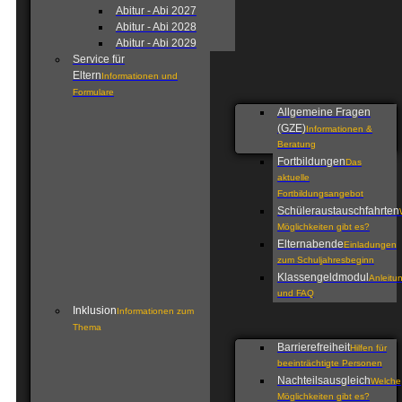
Abitur - Abi 2027
Abitur - Abi 2028
Abitur - Abi 2029
Service für
Eltern
Informationen und
Formulare
Allgemeine Fragen
(GZE)
Informationen &
Beratung
Fortbildungen
Das
aktuelle
Fortbildungsangebot
Schüleraustauschfahrten
Möglichkeiten gibt es?
Elternabende
Einladungen
zum Schuljahresbeginn
Klassengeldmodul
Anleitu
und FAQ
Inklusion
Informationen zum
Thema
Barrierefreiheit
Hilfen für
beeinträchtigte Personen
Nachteilsausgleich
Welche
Möglichkeiten gibt es?