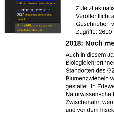
GZE als Umweltschule in Europa
Zuletzt aktual
Arbeitskreis "Umwelt am
Veröffentlich
GZE"
Arbeitskreis zum Thema
Umwelt
Geschrieben v
Umwelt-Blog
Neues von der
Zugriffe: 2600
Umweltarbeit des GZE
2018: Noch me
Auch in diesem Jah
BiologielehrerInn
Standorten des GZ
Blumenzwiebeln wu
gestaltet. In Ede
Naturwissenschaft
Zwischenahn werde
und vor dem Insek