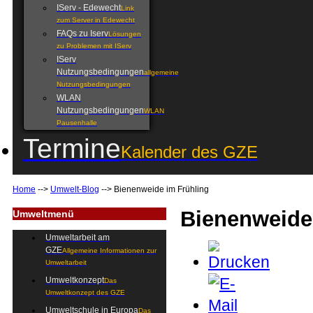
IServ - Edewecht
Link
zum Server in Edewecht
FAQs zu Iserv
Lösungen
zu Problemen mit IServ
IServ
Nutzungsbedingungen
allgemeine
Nutzungsbedingungen
WLAN
Nutzungsbedingungen
WLAN
Pausenhalle
Termine
Kalender des GZE
Home
-->
Umwelt-Blog
-->
Bienenweide im Frühling
Bienenweide
Umweltmenü
Umweltarbeit am
GZE
Allgemeine Informationen zur
Umweltarbeit
Umweltkonzept
Das
Umweltkonzept des GZE
Umweltschule in Europa
Das