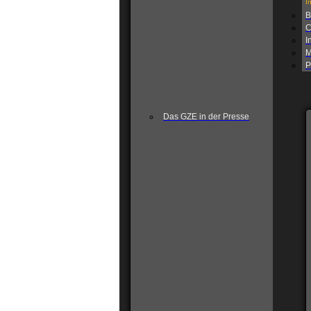
I
B
C
I
M
P
Das GZE in der Presse