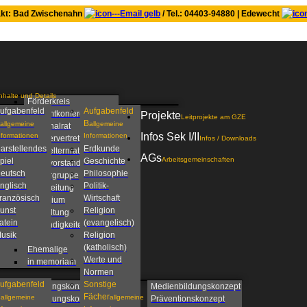
kt: Bad Zwischenahn
/ Tel.: 04403-94880 | Edewecht
nhalte und Details
Förderkreis
ufgabenfeld
Aufgabenfeld
Gesamtkonferenz
Projekte
Leitprojekte am GZE
B
allgemeine
allgemeine
Personalrat
Infos Sek I/II
nformationen
Informationen
Schülervertretung
Infos / Downloads
arstellendes
Erdkunde
Schulelternrat
AGs
Arbeitsgemeinschaften
piel
Geschichte
Schulvorstand
eutsch
Philosophie
Steuergruppe
nglisch
Politik-
Schulleitung
ranzösisch
Wirtschaft
Kollegium
unst
Religion
Verwaltung
atein
(evangelisch)
Zuständigkeiten am
usik
Religion
GZE
(katholisch)
Ehemalige
Werte und
in memoriam
Normen
ufgabenfeld
Sonstige
Beratungskonzept
Medienbildungskonzept
C
Fächer
allgemeine
allgemeine
Betreuungskonzept
Präventionskonzept