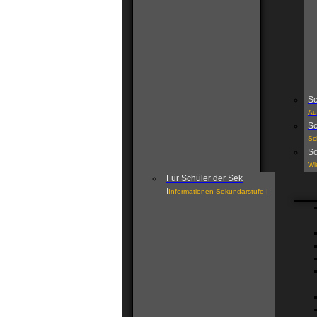
Sc
Au
Sc
Sc
Sc
Wi
Für Schüler der Sek
I
Informationen Sekundarstufe I