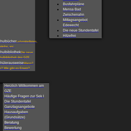
Busfahrpläne
Mensa Bad
Zwischenahn
Mittagsangebot
Edewecht
Die neue Stundentafel
Hitzefrei
hulbücher
Lehrmittellisten,
sleihe, etc.
hulbibliothek
Die neue
hulbibliothek des GZE
hülerausweise
Wann?
e? Wie gibt es Ersatz?
Herzlich Willkommen am
GZE
Häufige Fragen zur Sek I
Die Stundentafel
Ganztagsangebote
Hausaufgaben
(Grundsätze)
Beratung
Bewertung