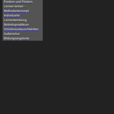
Fordern und Fördern
Lernen lernen -
Methodenkonzept
Individuelle
Lernentwicklung
Betriebspraktikum
Schüleraustauschfahrten
Außerschul.
Bildungsangebote