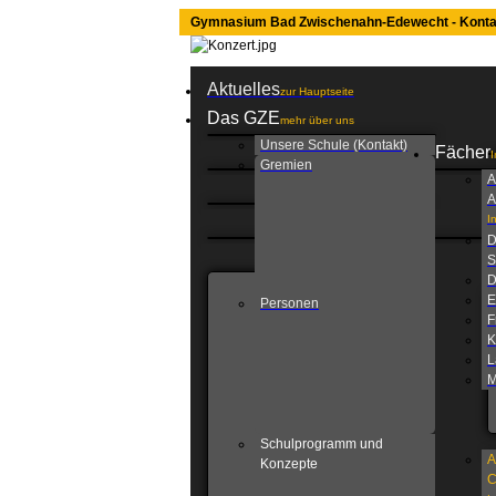
Gymnasium Bad Zwischenahn-Edewecht - Konta
Aktuelles
zur Hauptseite
Das GZE
mehr über uns
Unsere Schule (Kontakt)
Fächer
I
Gremien
A
A
I
D
S
D
E
Personen
F
K
L
M
Schulprogramm und
A
Konzepte