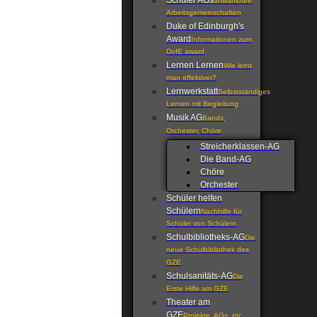
Schüler AGs
anwählbare
Arbeitsgemeinschaften
Duke of Edinburgh's
Award
Informationen zum
DofE award
Lernen Lernen
Wie lernt
man effektiver?
Lernwerkstatt
Selbstständiges
Lernen mit Begleitung
Musik AG
Bands,
Orchester, Chöre
Streicherklassen-AG
Die Band-AG
Chöre
Orchester
Schüler helfen
Schülern
Nachhilfe für
Schüler von Schülern
Schulbibliotheks-AG
Die
neue Schulbibliothek des
GZE
Schulsanitäts-AG
Die
Erste Hilfe am GZE
Theater am
GZE
Projekte, AGs, etc.