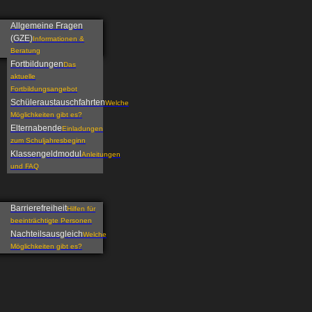
Allgemeine Fragen
(GZE)
Informationen &
Beratung
Fortbildungen
Das
aktuelle
Fortbildungsangebot
Schüleraustauschfahrten
Welche
Möglichkeiten gibt es?
Elternabende
Einladungen
zum Schuljahresbeginn
Klassengeldmodul
Anleitungen
und FAQ
Barrierefreiheit
Hilfen für
beeinträchtigte Personen
Nachteilsausgleich
Welche
Möglichkeiten gibt es?