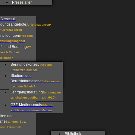
Presse älter
ßerschul.
ldungsangebote
Juniorakademien/
hülerakademien
rtbildungen
Infos zum
rtbildungsangebot
lfe und Beratung
Wo
nde ich Rat bei
oblemen?
Beratungskonzept
Hilfe bei
Problemen aller Art
Studien- und
Berufsinformationen
Was kommt
nach der Schule?
Jahrgangsberatung
Beratung zur
schulischen Laufbahn (Jg. 9/10)
GZE-Medienscouts
Hilfe bei
Problemen mit Neuen Medien
iten und
äne
Stunden, Bus,
nsa, Bibliothek
Bibliothek