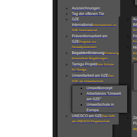
Auszeichnungen
Tag der offenen Tür
GZE
Au
International
Bi
Informationen zu
GZE International
Sc
Präventionsarbeit am
Fo
GZE
Fo
Projekte zur
Gewaltprävention
Hi
Begabtenförderung
Förderung
fi
besonderer Begabungen
Pr
Tamiga Projekt
Eine Schule
für Tamiga
Umweltarbeit am GZE
Das
GZE als Umweltschule
Umweltkonzept
Arbeitskreis "Umwelt
am GZE"
Umweltschule in
Europa
UNESCO am GZE
Das GZE
Ze
als UNESCO-Projektschule
Pl
Me